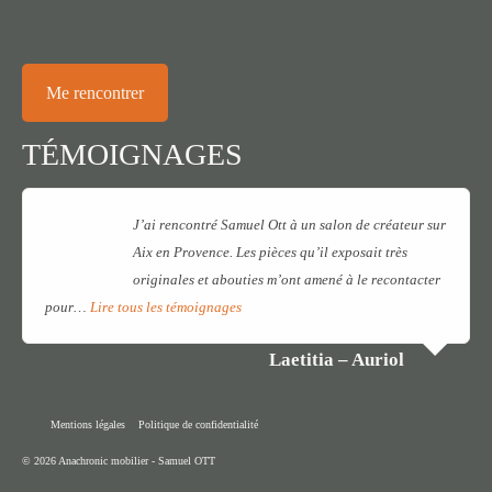
Me rencontrer
TÉMOIGNAGES
J’ai rencontré Samuel Ott à un salon de créateur sur
Aix en Provence. Les pièces qu’il exposait très
originales et abouties m’ont amené à le recontacter
pour…
Lire tous les témoignages
Laetitia – Auriol
Mentions légales
Politique de confidentialité
© 2026 Anachronic mobilier - Samuel OTT